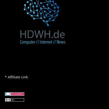
* Affiliate Link