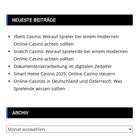
NEUESTE BEITRÄGE
Ybets Casino: Worauf Spieler bei einem modernen
Online-Casino achten sollten
Snatch Casino: Worauf Spielende bei einem modernen
Online-Casino achten sollten
Dokumentenverarbeitung im digitalen Zeitalter
Smart Home Casino 2025: Online-Casino steuern
Online-Casinos in Deutschland und Österreich: Was
Spielende wissen sollten
ARCHIV
Archiv