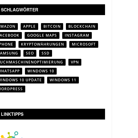
SCHLAGWÖRTER
AMAZON
APPLE
BITCOIN
BLOCKCHAIN
FACEBOOK
GOOGLE MAPS
INSTAGRAM
IPHONE
KRYPTOWÄHRUNGEN
MICROSOFT
SAMSUNG
SEO
SSD
SUCHMASCHINENOPTIMIERUNG
VPN
WHATSAPP
WINDOWS 10
WINDOWS 10 UPDATE
WINDOWS 11
WORDPRESS
LINKTIPPS