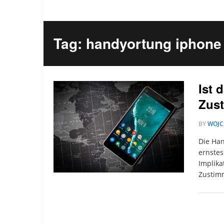
Tag: handyortung iphone
Ist 
Zus
BY
WOJC
Die Ha
ernstes
Implika
Zustim