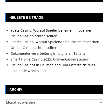
NEUESTE BEITRÄGE
Ybets Casino: Worauf Spieler bei einem modernen
Online-Casino achten sollten
Snatch Casino: Worauf Spielende bei einem modernen
Online-Casino achten sollten
Dokumentenverarbeitung im digitalen Zeitalter
Smart Home Casino 2025: Online-Casino steuern
Online-Casinos in Deutschland und Österreich: Was
Spielende wissen sollten
ARCHIV
Archiv