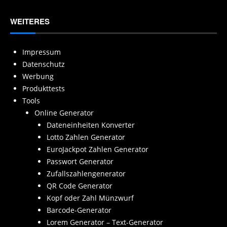
WEITERES
Impressum
Datenschutz
Werbung
Produkttests
Tools
Online Generator
Dateneinheiten Konverter
Lotto Zahlen Generator
EuroJackpot Zahlen Generator
Passwort Generator
Zufallszahlengenerator
QR Code Generator
Kopf oder Zahl Münzwurf
Barcode-Generator
Lorem Generator – Text-Generator