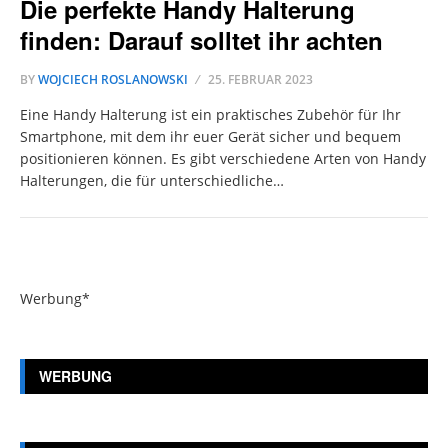
Die perfekte Handy Halterung
finden: Darauf solltet ihr achten
BY
WOJCIECH ROSLANOWSKI
25. FEBRUAR 2023
Eine Handy Halterung ist ein praktisches Zubehör für Ihr
Smartphone, mit dem ihr euer Gerät sicher und bequem
positionieren können. Es gibt verschiedene Arten von Handy
Halterungen, die für unterschiedliche…
Werbung*
WERBUNG