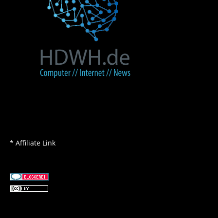
* Affiliate Link