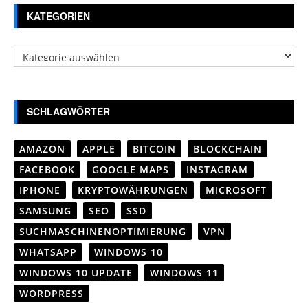
KATEGORIEN
Kategorien
SCHLAGWÖRTER
AMAZON
APPLE
BITCOIN
BLOCKCHAIN
FACEBOOK
GOOGLE MAPS
INSTAGRAM
IPHONE
KRYPTOWÄHRUNGEN
MICROSOFT
SAMSUNG
SEO
SSD
SUCHMASCHINENOPTIMIERUNG
VPN
WHATSAPP
WINDOWS 10
WINDOWS 10 UPDATE
WINDOWS 11
WORDPRESS