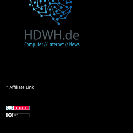
* Affiliate Link