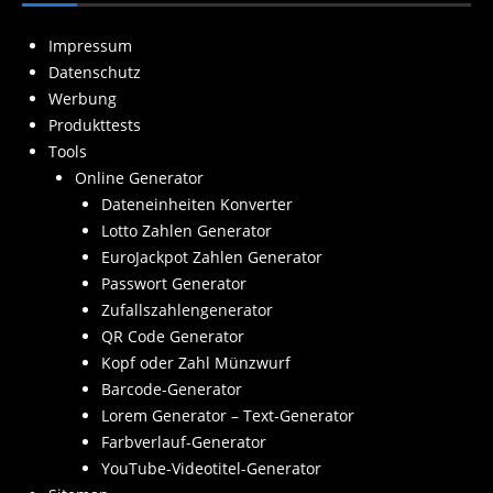
Impressum
Datenschutz
Werbung
Produkttests
Tools
Online Generator
Dateneinheiten Konverter
Lotto Zahlen Generator
EuroJackpot Zahlen Generator
Passwort Generator
Zufallszahlengenerator
QR Code Generator
Kopf oder Zahl Münzwurf
Barcode-Generator
Lorem Generator – Text-Generator
Farbverlauf-Generator
YouTube-Videotitel-Generator