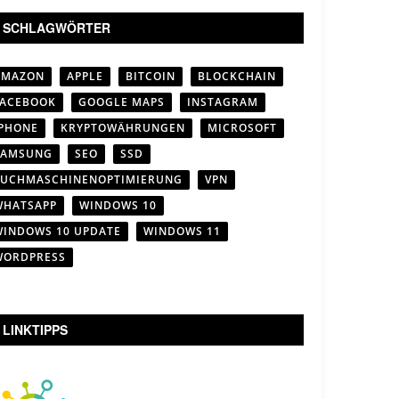
SCHLAGWÖRTER
AMAZON
APPLE
BITCOIN
BLOCKCHAIN
FACEBOOK
GOOGLE MAPS
INSTAGRAM
IPHONE
KRYPTOWÄHRUNGEN
MICROSOFT
SAMSUNG
SEO
SSD
SUCHMASCHINENOPTIMIERUNG
VPN
WHATSAPP
WINDOWS 10
WINDOWS 10 UPDATE
WINDOWS 11
WORDPRESS
LINKTIPPS