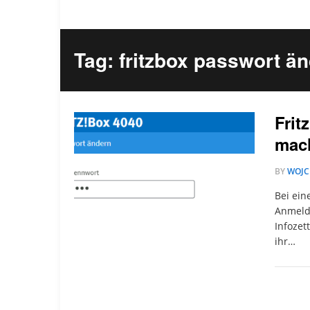
Tag: fritzbox passwort ä
Frit
mach
BY
WOJC
Bei ein
Anmelde
Infozet
ihr…