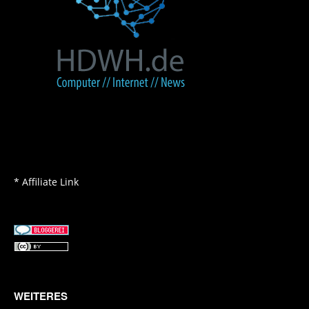
* Affiliate Link
WEITERES