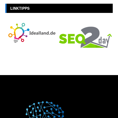
LINKTIPPS