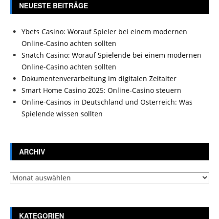
NEUESTE BEITRÄGE
Ybets Casino: Worauf Spieler bei einem modernen
Online-Casino achten sollten
Snatch Casino: Worauf Spielende bei einem modernen
Online-Casino achten sollten
Dokumentenverarbeitung im digitalen Zeitalter
Smart Home Casino 2025: Online-Casino steuern
Online-Casinos in Deutschland und Österreich: Was
Spielende wissen sollten
ARCHIV
Archiv
KATEGORIEN