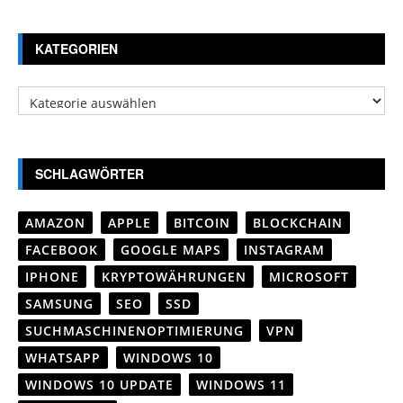
KATEGORIEN
Kategorien
SCHLAGWÖRTER
AMAZON
APPLE
BITCOIN
BLOCKCHAIN
FACEBOOK
GOOGLE MAPS
INSTAGRAM
IPHONE
KRYPTOWÄHRUNGEN
MICROSOFT
SAMSUNG
SEO
SSD
SUCHMASCHINENOPTIMIERUNG
VPN
WHATSAPP
WINDOWS 10
WINDOWS 10 UPDATE
WINDOWS 11