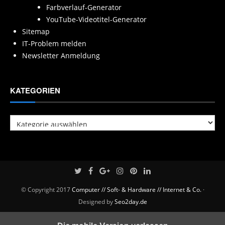
Farbverlauf-Generator
YouTube-Videotitel-Generator
Sitemap
IT-Problem melden
Newsletter Anmeldung
KATEGORIEN
Kategorien
© Copyright 2017
Computer // Soft- & Hardware // Internet & Co.
·
Designed by
Seo2day.de