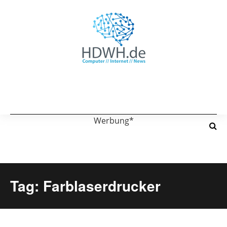
Werbung*
Tag: Farblaserdrucker