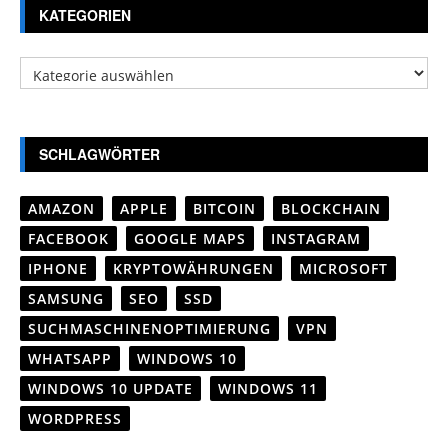
KATEGORIEN
Kategorien
SCHLAGWÖRTER
AMAZON
APPLE
BITCOIN
BLOCKCHAIN
FACEBOOK
GOOGLE MAPS
INSTAGRAM
IPHONE
KRYPTOWÄHRUNGEN
MICROSOFT
SAMSUNG
SEO
SSD
SUCHMASCHINENOPTIMIERUNG
VPN
WHATSAPP
WINDOWS 10
WINDOWS 10 UPDATE
WINDOWS 11
WORDPRESS