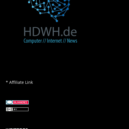
* Affiliate Link