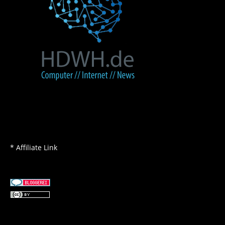
* Affiliate Link