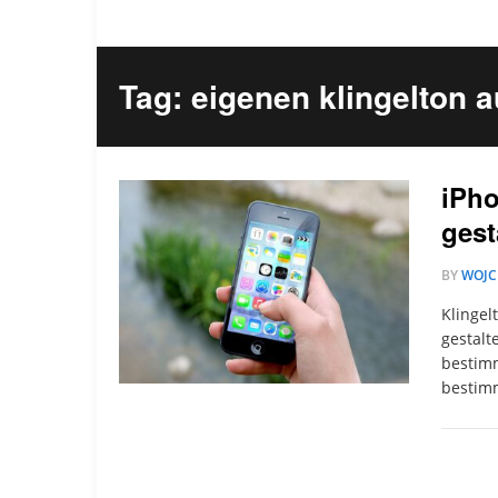
Tag: eigenen klingelton a
iPho
gest
BY
WOJC
Klingel
gestalt
bestimm
bestim