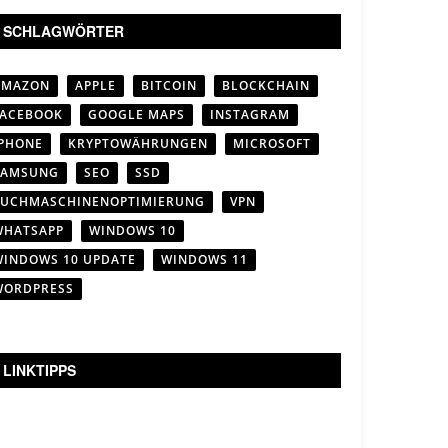
SCHLAGWÖRTER
AMAZON
APPLE
BITCOIN
BLOCKCHAIN
FACEBOOK
GOOGLE MAPS
INSTAGRAM
IPHONE
KRYPTOWÄHRUNGEN
MICROSOFT
SAMSUNG
SEO
SSD
SUCHMASCHINENOPTIMIERUNG
VPN
WHATSAPP
WINDOWS 10
WINDOWS 10 UPDATE
WINDOWS 11
WORDPRESS
LINKTIPPS