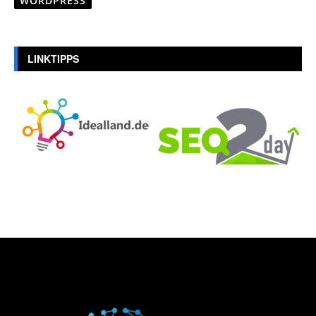
WORDPRESS
LINKTIPPS