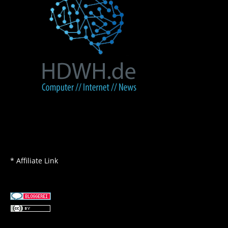
* Affiliate Link