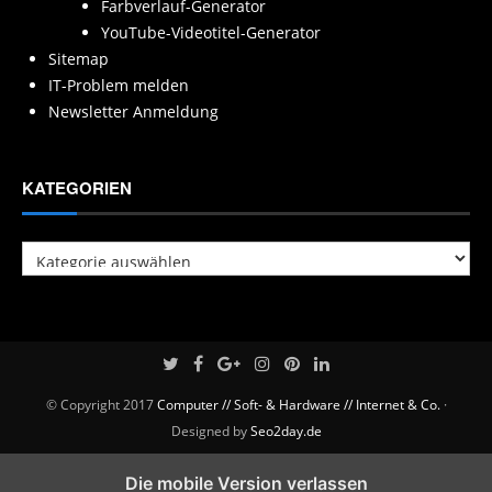
Farbverlauf-Generator
YouTube-Videotitel-Generator
Sitemap
IT-Problem melden
Newsletter Anmeldung
KATEGORIEN
Kategorien
© Copyright 2017
Computer // Soft- & Hardware // Internet & Co.
·
Designed by
Seo2day.de
Die mobile Version verlassen