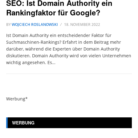
SEO: Ist Domain Authority ein
Rankingfaktor für Google?
BY
WOJCIECH ROSLANOWSKI
18. NOVEMBER 2022
Ist Domain Authority ein entscheidender Faktor für
Suchmaschinen-Rankings? Erfahrt in dem Beitrag mehr
darüber, während die Experten über Domain Authority
diskutieren. Domain Authority wird von vielen Unternehmen
wichtig angesehen. Es…
Werbung*
WERBUNG