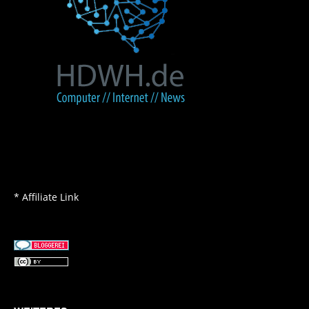
* Affiliate Link