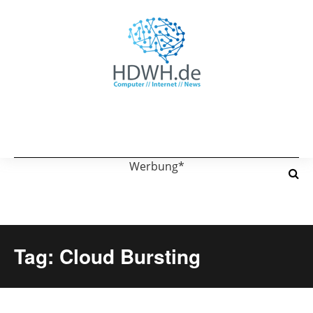
Werbung*
Tag: Cloud Bursting