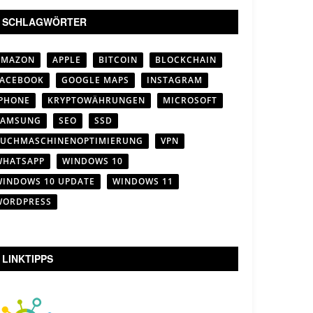
SCHLAGWÖRTER
AMAZON
APPLE
BITCOIN
BLOCKCHAIN
FACEBOOK
GOOGLE MAPS
INSTAGRAM
IPHONE
KRYPTOWÄHRUNGEN
MICROSOFT
SAMSUNG
SEO
SSD
SUCHMASCHINENOPTIMIERUNG
VPN
WHATSAPP
WINDOWS 10
WINDOWS 10 UPDATE
WINDOWS 11
WORDPRESS
LINKTIPPS