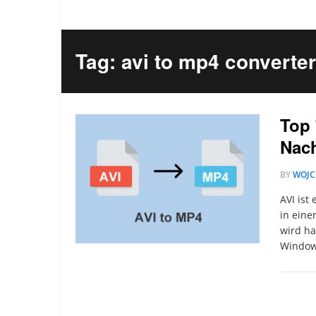
Tag: avi to mp4 converte
Top 
Nach
BY
WOJC
AVI ist
in eine
wird ha
Window