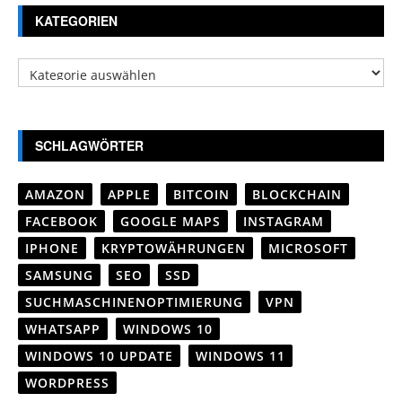
KATEGORIEN
Kategorien
SCHLAGWÖRTER
AMAZON
APPLE
BITCOIN
BLOCKCHAIN
FACEBOOK
GOOGLE MAPS
INSTAGRAM
IPHONE
KRYPTOWÄHRUNGEN
MICROSOFT
SAMSUNG
SEO
SSD
SUCHMASCHINENOPTIMIERUNG
VPN
WHATSAPP
WINDOWS 10
WINDOWS 10 UPDATE
WINDOWS 11
WORDPRESS