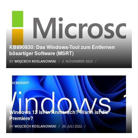
KB890830: Das Windows-Tool zum Entfernen
bösartiger Software (MSRT)
BY
WOJCIECH ROSLANOWSKI
2. NOVEMBER 2023
MICROSOFT
Windows 12 ist in Anmarsch? Wann ist die
Premiere?
BY
WOJCIECH ROSLANOWSKI
20. JULI 2022