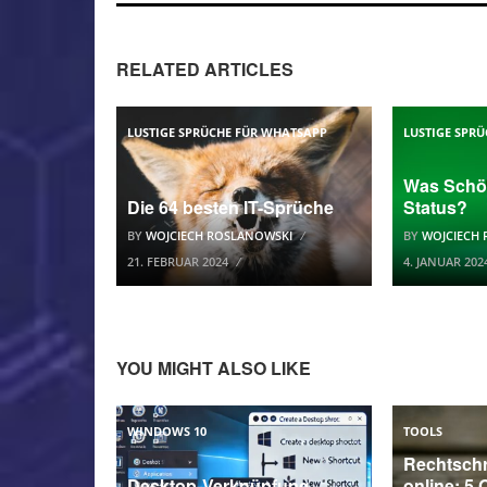
RELATED ARTICLES
LUSTIGE SPRÜCHE FÜR WHATSAPP
LUSTIGE SPR
Was Schö
Die 64 besten IT-Sprüche
Status?
BY
WOJCIECH ROSLANOWSKI
BY
WOJCIECH
21. FEBRUAR 2024
4. JANUAR 202
YOU MIGHT ALSO LIKE
WINDOWS 10
TOOLS
Rechtsch
Desktop-Verknüpfung
online: 5 