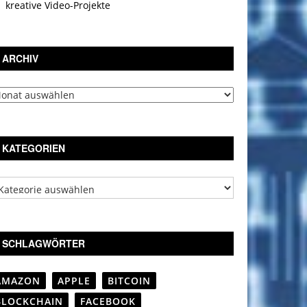
kreative Video-Projekte
ARCHIV
chiv
KATEGORIEN
tegorien
SCHLAGWÖRTER
AMAZON
APPLE
BITCOIN
BLOCKCHAIN
FACEBOOK