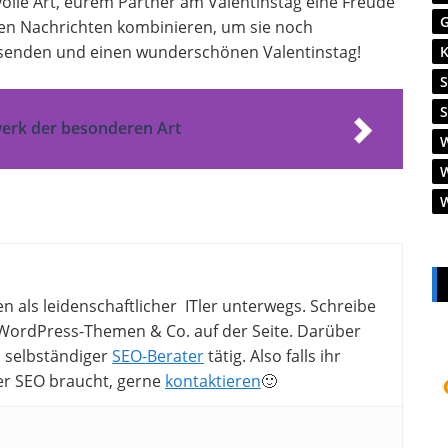
olle Art, eurem Partner am Valentinstag eine Freude
hen Nachrichten kombinieren, um sie noch
Versenden und einen wunderschönen Valentinstag!
werk der besonderen Art
en als leidenschaftlicher ITler unterwegs. Schreibe
ordPress-Themen & Co. auf der Seite. Darüber
ls selbständiger
SEO-Berater
tätig. Also falls ihr
er SEO braucht, gerne
kontaktieren
🙂