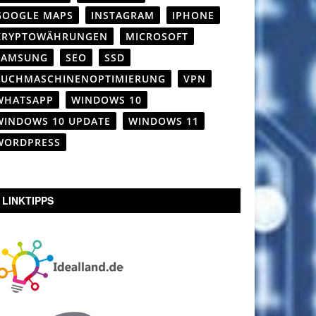
GOOGLE MAPS
INSTAGRAM
IPHONE
KRYPTOWÄHRUNGEN
MICROSOFT
SAMSUNG
SEO
SSD
SUCHMASCHINENOPTIMIERUNG
VPN
WHATSAPP
WINDOWS 10
WINDOWS 10 UPDATE
WINDOWS 11
WORDPRESS
LINKTIPPS