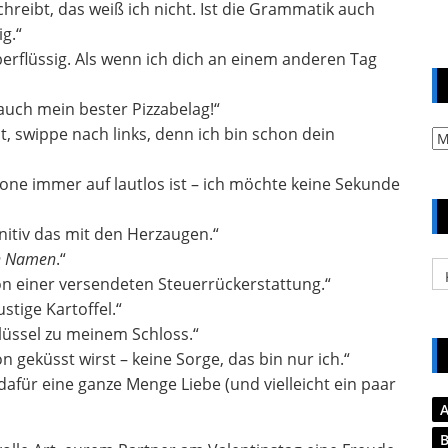
 schreibt, das weiß ich nicht. Ist die Grammatik auch
ig.“
überflüssig. Als wenn ich dich an einem anderen Tag
auch mein bester Pizzabelag!“
, swippe nach links, denn ich bin schon dein
Ar
ne immer auf lautlos ist – ich möchte keine Sekunde
nitiv das mit den Herzaugen.“
n Namen
.“
Ka
on einer versendeten Steuerrückerstattung.“
stige Kartoffel.“
hlüssel zu meinem Schloss.“
n geküsst wirst – keine Sorge, das bin nur ich.“
dafür eine ganze Menge Liebe (und vielleicht ein paar