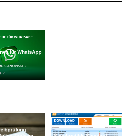
ÜCHE FÜR WHATSAPP
nes für WhatsApp
 ROSLANOWSKI
4
DOWNLOAD
reibprüfung
Online-Tools im
Synchredible Standard