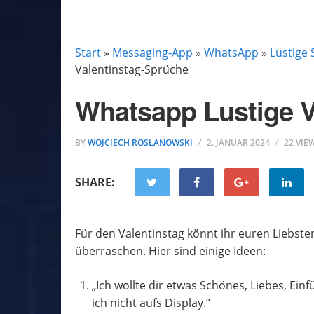
LUSTIGE SPRÜCHE FÜR WHATSAPP
Start
»
Messaging-App
»
WhatsApp
»
Lustige
Valentinstag-Sprüche
Whatsapp Lustige V
BY
WOJCIECH ROSLANOWSKI
2. JANUAR 2024
22 VIE
SHARE:
Für den Valentinstag könnt ihr euren Liebs
überraschen. Hier sind einige Ideen:
„Ich wollte dir etwas Schönes, Liebes, Ei
ich nicht aufs Display.“