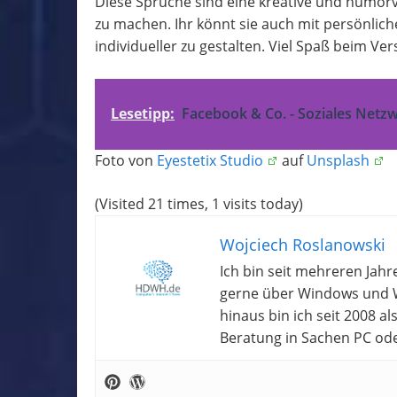
Diese Sprüche sind eine kreative und humorv
zu machen. Ihr könnt sie auch mit persönlic
individueller zu gestalten. Viel Spaß beim 
Lesetipp:
Facebook & Co. - Soziales Netz
Foto von
Eyestetix Studio
auf
Unsplash
(Visited 21 times, 1 visits today)
Wojciech Roslanowski
Ich bin seit mehreren Jahr
gerne über Windows und W
hinaus bin ich seit 2008 a
Beratung in Sachen PC od