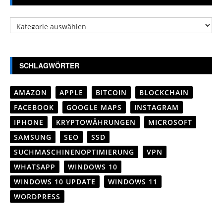
Kategorien
SCHLAGWÖRTER
AMAZON
APPLE
BITCOIN
BLOCKCHAIN
FACEBOOK
GOOGLE MAPS
INSTAGRAM
IPHONE
KRYPTOWÄHRUNGEN
MICROSOFT
SAMSUNG
SEO
SSD
SUCHMASCHINENOPTIMIERUNG
VPN
WHATSAPP
WINDOWS 10
WINDOWS 10 UPDATE
WINDOWS 11
WORDPRESS