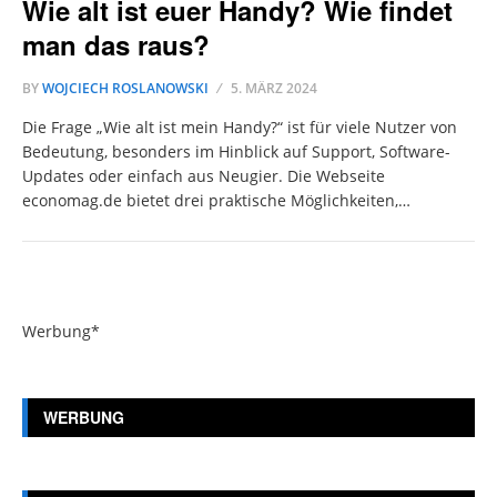
Wie alt ist euer Handy? Wie findet
man das raus?
BY
WOJCIECH ROSLANOWSKI
5. MÄRZ 2024
Die Frage „Wie alt ist mein Handy?“ ist für viele Nutzer von
Bedeutung, besonders im Hinblick auf Support, Software-
Updates oder einfach aus Neugier. Die Webseite
economag.de bietet drei praktische Möglichkeiten,…
Werbung*
WERBUNG