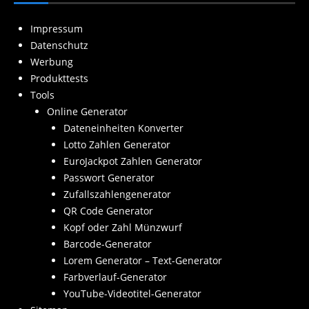
Impressum
Datenschutz
Werbung
Produkttests
Tools
Online Generator
Dateneinheiten Konverter
Lotto Zahlen Generator
EuroJackpot Zahlen Generator
Passwort Generator
Zufallszahlengenerator
QR Code Generator
Kopf oder Zahl Münzwurf
Barcode-Generator
Lorem Generator – Text-Generator
Farbverlauf-Generator
YouTube-Videotitel-Generator