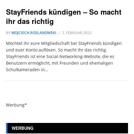
StayFriends kündigen – So macht
ihr das richtig
BY
WOJCIECH ROSLANOWSKI
2. FEBRUAR 2023
Möchtet ihr eure Mitgliedschaft bei StayFriends kündigen
und euer Konto auflösen. So macht ihr das richtig.
StayFriends ist eine Social-Networking-Website, die es
Benutzern ermöglicht, mit Freunden und ehemaligen
Schulkameraden in…
Werbung*
WERBUNG