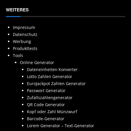
WEITERES
Impressum
Datenschutz
Werbung
Produkttests
Tools
Online Generator
Dateneinheiten Konverter
Lotto Zahlen Generator
EuroJackpot Zahlen Generator
Passwort Generator
Zufallszahlengenerator
QR Code Generator
Kopf oder Zahl Münzwurf
Barcode-Generator
Lorem Generator – Text-Generator