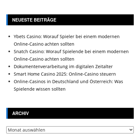
NEUESTE BEITRÄGE
Ybets Casino: Worauf Spieler bei einem modernen
Online-Casino achten sollten
Snatch Casino: Worauf Spielende bei einem modernen
Online-Casino achten sollten
Dokumentenverarbeitung im digitalen Zeitalter
Smart Home Casino 2025: Online-Casino steuern
Online-Casinos in Deutschland und Österreich: Was
Spielende wissen sollten
ARCHIV
Archiv