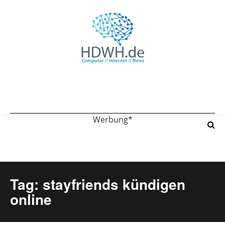
Werbung*
Tag: stayfriends kündigen
online