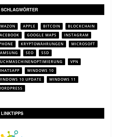
SCHLAGWÖRTER
AMAZON
APPLE
BITCOIN
BLOCKCHAIN
FACEBOOK
GOOGLE MAPS
INSTAGRAM
IPHONE
KRYPTOWÄHRUNGEN
MICROSOFT
SAMSUNG
SEO
SSD
SUCHMASCHINENOPTIMIERUNG
VPN
WHATSAPP
WINDOWS 10
WINDOWS 10 UPDATE
WINDOWS 11
WORDPRESS
LINKTIPPS