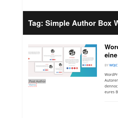
Tag: Simple Author Box
Word
ein
BY
WOJC
WordPre
Autoren
dennoch
eures B