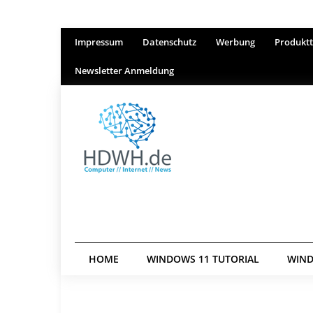
Impressum
Datenschutz
Werbung
Produktt
Newsletter Anmeldung
HOME
WINDOWS 11 TUTORIAL
WIND