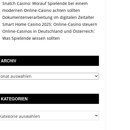
Snatch Casino: Worauf Spielende bei einem
modernen Online-Casino achten sollten
Dokumentenverarbeitung im digitalen Zeitalter
Smart Home Casino 2025: Online-Casino steuern
Online-Casinos in Deutschland und Österreich:
Was Spielende wissen sollten
ARCHIV
chiv
KATEGORIEN
tegorien