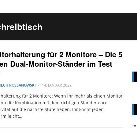
chreibtisch
torhalterung für 2 Monitore – Die 5
en Dual-Monitor-Ständer im Test
2
IECH ROSLANOWSKI
14. JANUAR 2022
halterung für 2 Monitore: Wenn ihr mehr als einen Monitor
ann die Kombination mit dem richtigen Ständer eure
ivität auf die nächste Stufe heben. Ihr könnt jeden
irm leicht…