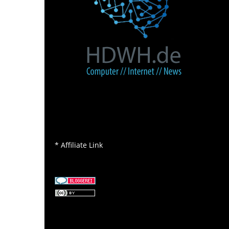
* Affiliate Link