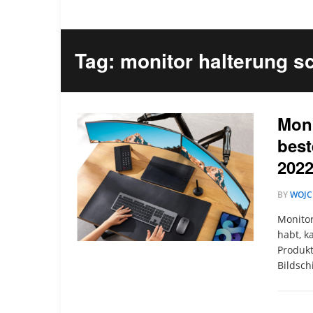
Tag: monitor halterung s
Moni
best
202
BY
WOJC
Monitor
habt, k
Produkt
Bildsch