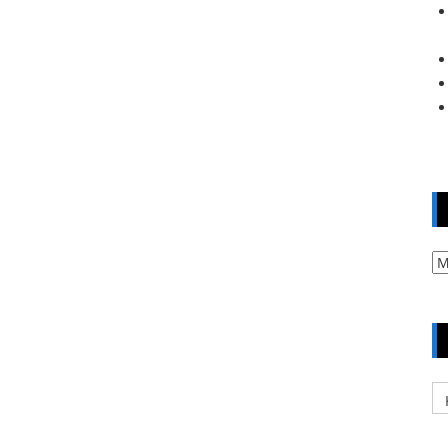
Ar
Ka