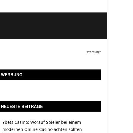
Werbung*
WERBUNG
NEUESTE BEITRÄGE
Ybets Casino: Worauf Spieler bei einem
modernen Online-Casino achten sollten