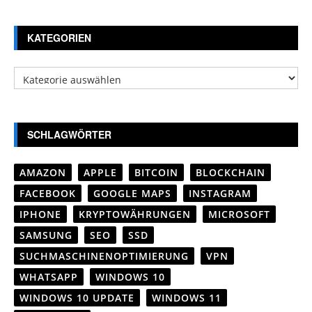
KATEGORIEN
Kategorien
SCHLAGWÖRTER
AMAZON
APPLE
BITCOIN
BLOCKCHAIN
FACEBOOK
GOOGLE MAPS
INSTAGRAM
IPHONE
KRYPTOWÄHRUNGEN
MICROSOFT
SAMSUNG
SEO
SSD
SUCHMASCHINENOPTIMIERUNG
VPN
WHATSAPP
WINDOWS 10
WINDOWS 10 UPDATE
WINDOWS 11