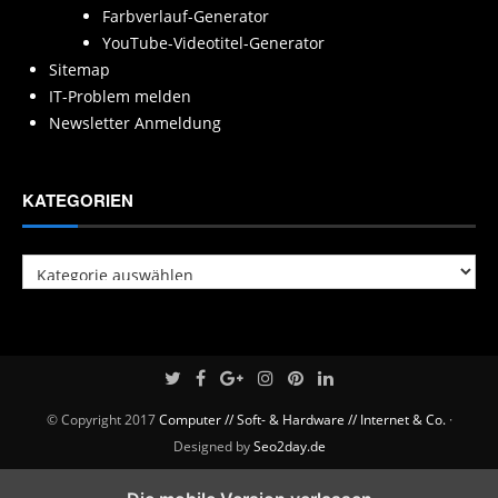
Farbverlauf-Generator
YouTube-Videotitel-Generator
Sitemap
IT-Problem melden
Newsletter Anmeldung
KATEGORIEN
Kategorien
© Copyright 2017
Computer // Soft- & Hardware // Internet & Co.
·
Designed by
Seo2day.de