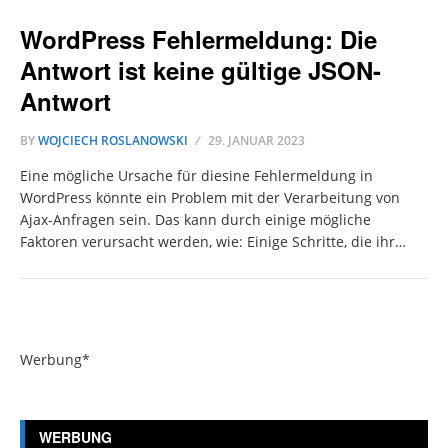
WordPress Fehlermeldung: Die
Antwort ist keine gültige JSON-
Antwort
BY
WOJCIECH ROSLANOWSKI
29. JANUAR 2023
Eine mögliche Ursache für diesine Fehlermeldung in
WordPress könnte ein Problem mit der Verarbeitung von
Ajax-Anfragen sein. Das kann durch einige mögliche
Faktoren verursacht werden, wie: Einige Schritte, die ihr…
Werbung*
WERBUNG