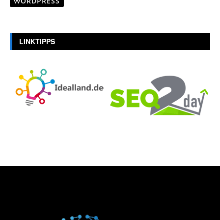
WORDPRESS
LINKTIPPS