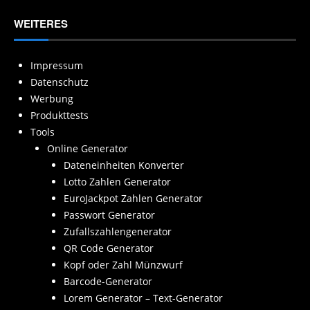
WEITERES
Impressum
Datenschutz
Werbung
Produkttests
Tools
Online Generator
Dateneinheiten Konverter
Lotto Zahlen Generator
EuroJackpot Zahlen Generator
Passwort Generator
Zufallszahlengenerator
QR Code Generator
Kopf oder Zahl Münzwurf
Barcode-Generator
Lorem Generator – Text-Generator