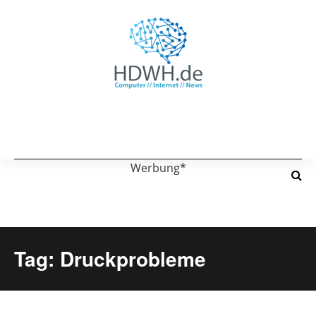
Werbung*
Tag: Druckprobleme