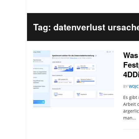
Tag: datenverlust ursach
Was 
Fest
4DD
BY
WOJC
Es gibt
Arbeit 
ärgerli
man…