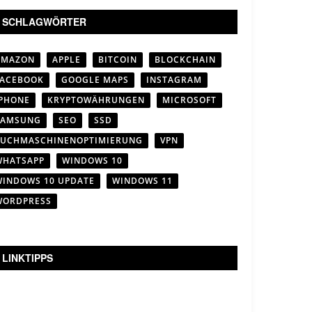
SCHLAGWÖRTER
AMAZON
APPLE
BITCOIN
BLOCKCHAIN
FACEBOOK
GOOGLE MAPS
INSTAGRAM
IPHONE
KRYPTOWÄHRUNGEN
MICROSOFT
SAMSUNG
SEO
SSD
SUCHMASCHINENOPTIMIERUNG
VPN
WHATSAPP
WINDOWS 10
WINDOWS 10 UPDATE
WINDOWS 11
WORDPRESS
LINKTIPPS