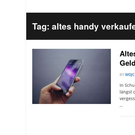
Tag: altes handy verkauf
Alte
Gel
BY
WOJC
In Schu
längst 
vergess
…