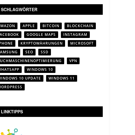
SCHLAGWÖRTER
AMAZON
APPLE
BITCOIN
BLOCKCHAIN
FACEBOOK
GOOGLE MAPS
INSTAGRAM
IPHONE
KRYPTOWÄHRUNGEN
MICROSOFT
SAMSUNG
SEO
SSD
SUCHMASCHINENOPTIMIERUNG
VPN
WHATSAPP
WINDOWS 10
WINDOWS 10 UPDATE
WINDOWS 11
WORDPRESS
LINKTIPPS