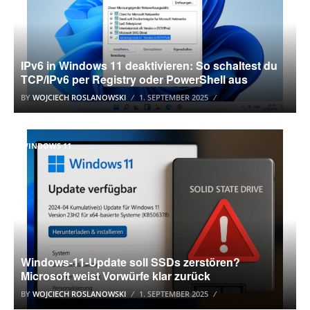
IPv6 in Windows 11 deaktivieren: So schaltest du
TCP/IPv6 per Registry oder PowerShell aus
BY
WOJCIECH ROSLANOWSKI
1. SEPTEMBER 2025
WINDOWS 11
Windows-11-Update soll SSDs zerstören?
Microsoft weist Vorwürfe klar zurück
BY
WOJCIECH ROSLANOWSKI
1. SEPTEMBER 2025