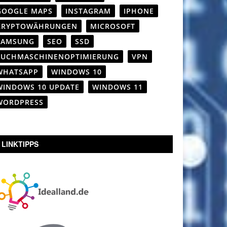
GOOGLE MAPS
INSTAGRAM
IPHONE
KRYPTOWÄHRUNGEN
MICROSOFT
SAMSUNG
SEO
SSD
SUCHMASCHINENOPTIMIERUNG
VPN
WHATSAPP
WINDOWS 10
WINDOWS 10 UPDATE
WINDOWS 11
WORDPRESS
LINKTIPPS