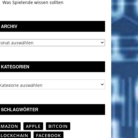
Was Spielende wissen sollten
ARCHIV
chiv
KATEGORIEN
tegorien
SCHLAGWÖRTER
AMAZON
APPLE
BITCOIN
BLOCKCHAIN
FACEBOOK