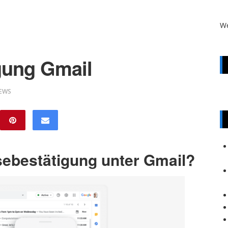
W
gung Gmail
IEWS
esebestätigung unter Gmail?