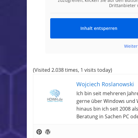
zuzugreifen, klicken Sie auf den Butto
Drittanbieter
Inhalt entsperren
Weiter
(Visited 2.038 times, 1 visits today)
Wojciech Roslanowski
Ich bin seit mehreren Jahr
gerne über Windows und W
hinaus bin ich seit 2008 a
Beratung in Sachen PC od