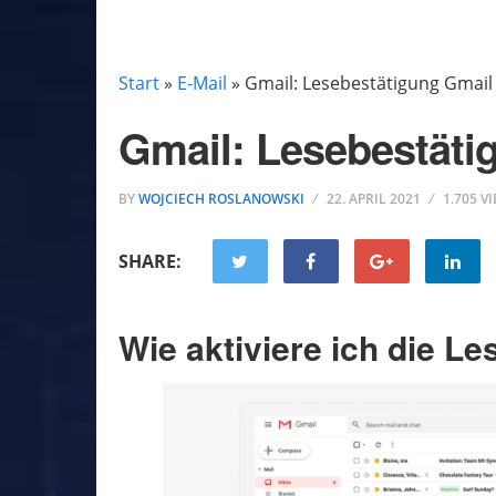
E-MAIL
Start
»
E-Mail
»
Gmail: Lesebestätigung Gmail
Gmail: Lesebestäti
BY
WOJCIECH ROSLANOWSKI
22. APRIL 2021
1.705 V
SHARE:
Wie aktiviere ich die L