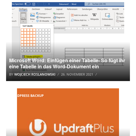
365
Microsoft Word: Einfügen einer Tabelle- So fügt ihr
eine Tabelle in das Word-Dokument ein
BY
WOJCIECH ROSLANOWSKI
26. NOVEMBER 2021
WORDPRESS BACKUP