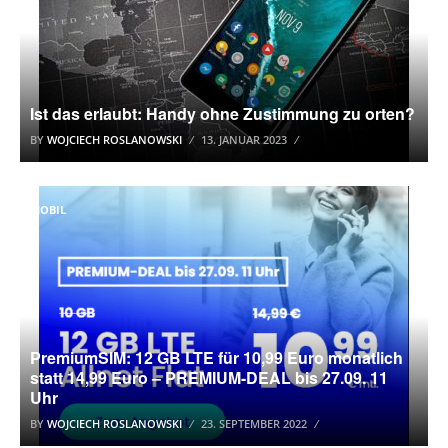
Ist das erlaubt: Handy ohne Zustimmung zu orten?
BY
WOJCIECH ROSLANOWSKI
13. JANUAR 2023
MOBIL
PremiumSIM: 12 GB LTE für 10,99 Euro monatlich
statt 14,99 Euro – PREMIUM-DEAL bis 27.09. 11
Uhr
BY
WOJCIECH ROSLANOWSKI
23. SEPTEMBER 2022