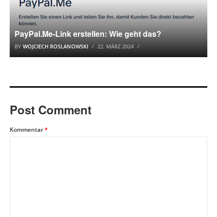
PayPal.Me-Link erstellen: Wie geht das?
BY
WOJCIECH ROSLANOWSKI
22. MÄRZ 2024
Post Comment
Kommentar
*