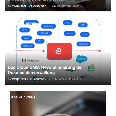
BY
WOJCIECH ROSLANOWSKI
26. SEPTEMBER 2024
DAS PAPIERLOSE BÜRO
Das Cloud DMS: Revolutionierung der
Dokumentenverwaltung
BY
WOJCIECH ROSLANOWSKI
1. NOVEMBER 2023
BÜROEINRICHTUNG