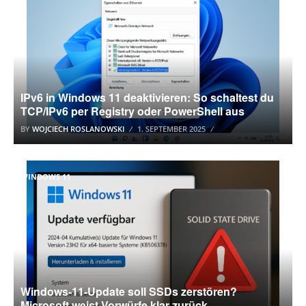
IPv6 in Windows 11 deaktivieren: So schaltest du
TCP/IPv6 per Registry oder PowerShell aus
BY
WOJCIECH ROSLANOWSKI
1. SEPTEMBER 2025
WINDOWS 11
Windows-11-Update soll SSDs zerstören?
Microsoft weist Vorwürfe klar zurück