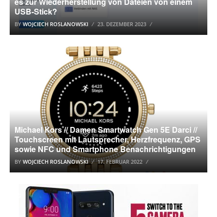
es zur Wiederherstellung von Dateien von einem
USB-Stick?
BY
WOJCIECH ROSLANOWSKI
23. DEZEMBER 2023
SMARTWATCHES
Michael Kors // Damen Smartwatch Gen 5E Darci //
Touchscreen mit Lautsprecher, Herzfrequenz, GPS
sowie NFC und Smartphone Benachrichtigungen
BY
WOJCIECH ROSLANOWSKI
17. FEBRUAR 2022
LG