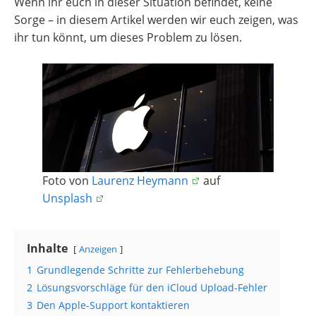
Wenn ihr euch in dieser Situation befindet, keine
Sorge – in diesem Artikel werden wir euch zeigen, was
ihr tun könnt, um dieses Problem zu lösen.
Foto von
Laurenz Heymann
auf
Unsplash
Inhalte
Anzeigen
1
Grundlegende Schritte zur Fehlerbehebung
2
Lösungsvorschläge für den iCloud Upload-Fehler
3
Den Apple-Support kontaktieren