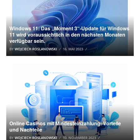
Windows 11: Das „Moment 3“-Update für Windows
11 wird voraussichtlich in den nächsten Monaten
verfügbar sein.
BY
WOJCIECH ROSLANOWSKI
16. MAI 2023
SPIELE
Online Casinos mit Mindesteinzahlung: Vorteile
und Nachteile
BY
WOJCIECH ROSLANOWSKI
10. NOVEMBER 2023