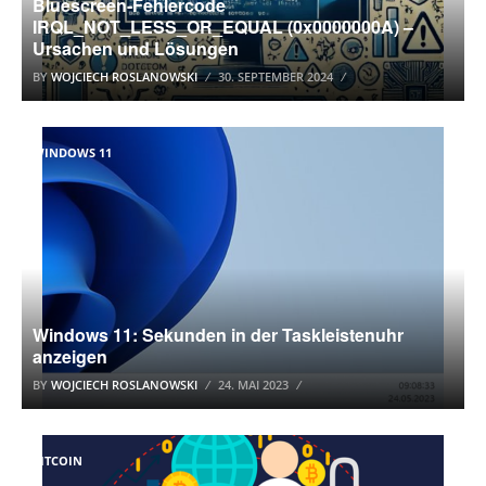
Bluescreen-Fehlercode
IRQL_NOT_LESS_OR_EQUAL (0x0000000A) –
Ursachen und Lösungen
BY
WOJCIECH ROSLANOWSKI
30. SEPTEMBER 2024
WINDOWS 11
Windows 11: Sekunden in der Taskleistenuhr
anzeigen
BY
WOJCIECH ROSLANOWSKI
24. MAI 2023
BITCOIN