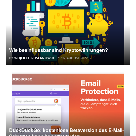
Wie beeinflussbar sind Kryptowährungen?
BY
WOJCIECH ROSLANOWSKI
16. AUGUST 2022
DUCKDUCKGO
DuckDuckGo: kostenlose Betaversion des E-Mail-