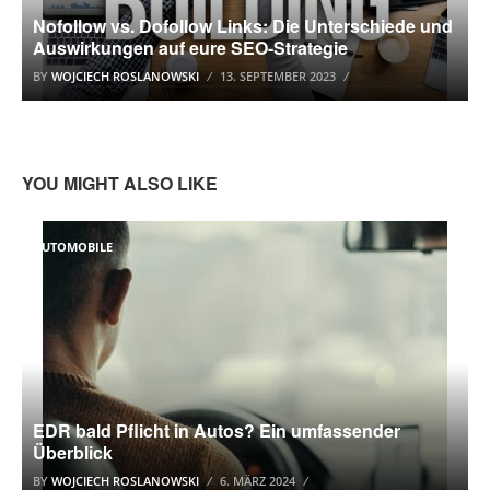
Nofollow vs. Dofollow Links: Die Unterschiede und
Auswirkungen auf eure SEO-Strategie
BY
WOJCIECH ROSLANOWSKI
13. SEPTEMBER 2023
YOU MIGHT ALSO LIKE
AUTOMOBILE
EDR bald Pflicht in Autos? Ein umfassender
Überblick
BY
WOJCIECH ROSLANOWSKI
6. MÄRZ 2024