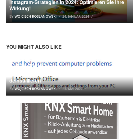
Instagram-Strategien in 2024: Optimieren Sie Ihre
Wirkung!
BY
WOJCIECH ROSLANOWSKI
24. JANUAR 2024
YOU MIGHT ALSO LIKE
MICROSOFT OFFICE
Office remover – So könnt ihr Office Komplett
deinstallieren
BY
WOJCIECH ROSLANOWSKI
23. MAI 2022
KNX