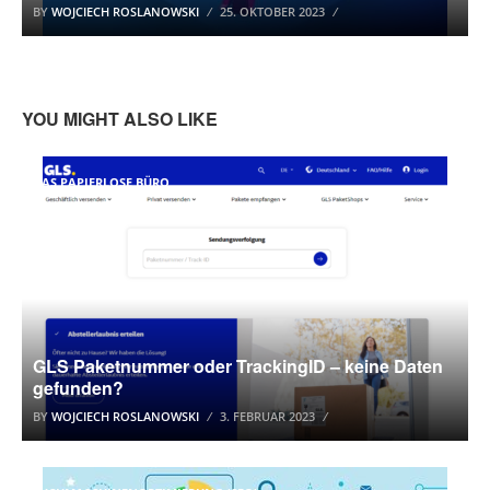
BY
WOJCIECH ROSLANOWSKI
25. OKTOBER 2023
YOU MIGHT ALSO LIKE
DAS PAPIERLOSE BÜRO
GLS Paketnummer oder TrackingID – keine Daten
gefunden?
BY
WOJCIECH ROSLANOWSKI
3. FEBRUAR 2023