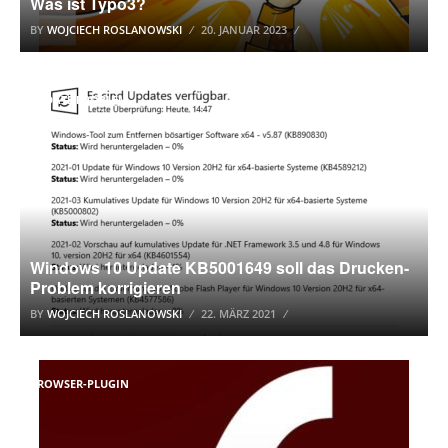
Was ist Typo3?
BY
WOJCIECH ROSLANOWSKI
20. JANUAR 2023
UPDATE PROBLEM
Windows 10 Update KB5001649 soll das Drucken-
Problem korrigieren
BY
WOJCIECH ROSLANOWSKI
22. MÄRZ 2021
BROWSER-PLUGIN