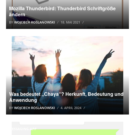
Mozilla Thunderbird: Thunderbird Schriftgröße
ändern
BY
WOJCIECH ROSLANOWSKI
18. MAI 2021
WISSEN
Was bedeutet „Chaya“? Herkunft, Bedeutung und
Anwendung
BY
WOJCIECH ROSLANOWSKI
4. APRIL 2024
MESSAGING-APP