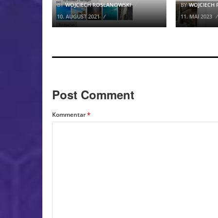
BY
WOJCIECH ROSLANOWSKI
BY
WOJCIECH
10. AUGUST 2021
11. MAI 2023
Post Comment
Kommentar
*