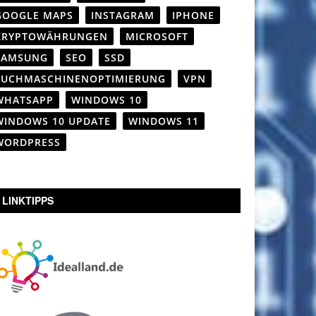
GOOGLE MAPS
INSTAGRAM
IPHONE
KRYPTOWÄHRUNGEN
MICROSOFT
SAMSUNG
SEO
SSD
SUCHMASCHINENOPTIMIERUNG
VPN
WHATSAPP
WINDOWS 10
WINDOWS 10 UPDATE
WINDOWS 11
WORDPRESS
LINKTIPPS