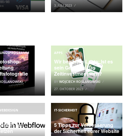
3. JULI 2023
ITUNGSPROGRAMM
APPS
otoshop:
Wir bewerten Lasta: Ist es
eitung
sein Geld und das
tsfotografie
Zeitinvestment wert?
 ROSLANOWSKI
BY
WOJCIECH ROSLANOWSKI
27. OKTOBER 2023
WEBDESIGN
IT-SICHERHEIT
, warum immer
turen auf
5 Tipps zur Verbesserung
setzen
der Sicherheit eurer Website