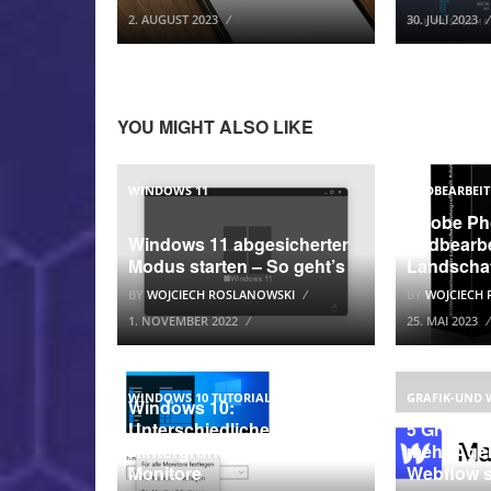
2. AUGUST 2023
30. JULI 2023
YOU MIGHT ALSO LIKE
WINDOWS 11
BILDBEARBE
Adobe Ph
Windows 11 abgesicherter
Bildbearb
Modus starten – So geht’s
Landschaf
BY
WOJCIECH ROSLANOWSKI
BY
WOJCIECH
1. NOVEMBER 2022
25. MAI 2023
WINDOWS 10 TUTORIAL
GRAFIK-UND 
Windows 10:
Unterschiedliche
5 Gründe
Hintergrundbilder 2
mehr Agen
Monitore
Webflow 