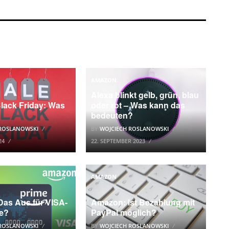
AMAZON
Alexa blinkt gelb, grün, blau
ack Friday: Was
oder rot – Was kann das
bedeuten?
 ROSLANOWSKI
BY
WOJCIECH ROSLANOWSKI
24
22. SEPTEMBER 2023
AMAZON
as Aus für VISA-
Amazon: Ist Bezahlung mit
te?
PayPal möglich?
 ROSLANOWSKI
BY
WOJCIECH ROSLANOWSKI