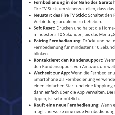
Fernbedienung in der Nähe des Geräts 
Fire TV Stick, um sicherzustellen, dass da
Neustart des Fire TV Stick:
Schaltet den 
Verbindungsprobleme zu beheben.
Soft Reset:
Drücken und haltet die Home-
mindestens 10 Sekunden, bis das Menü „G
Pairing Fernbedienung:
Drückt und halte
Fernbedienung für mindestens 10 Sekunde
blinken.
Kontaktieret den Kundensupport:
Wenn 
den Kundensupport von Amazon, um weite
Wechselt zur App:
Wenn die Fernbedienung
Smartphone als Fernbedienung verwenden. 
einen einfachen Start und eine Kopplung mi
dann einfach über die App verwalten. Die M
tippen, ist sehr nützlich.
Kauft eine neue Fernbedienung:
Wenn eu
möglicherweise eine neue Fernbedienung. 