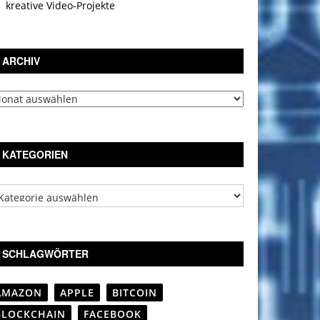
kreative Video-Projekte
ARCHIV
chiv
KATEGORIEN
tegorien
SCHLAGWÖRTER
AMAZON
APPLE
BITCOIN
BLOCKCHAIN
FACEBOOK