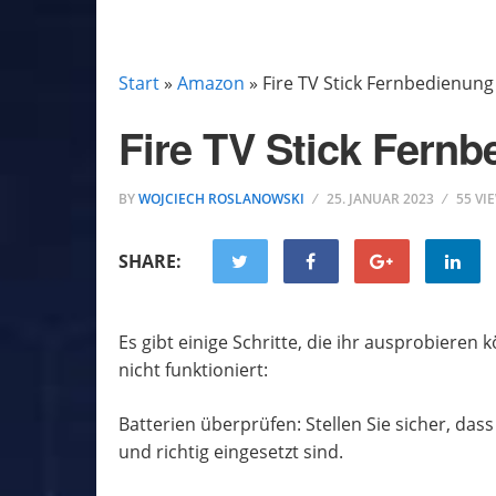
AMAZON
Start
»
Amazon
»
Fire TV Stick Fernbedienung
Fire TV Stick Fernb
BY
WOJCIECH ROSLANOWSKI
25. JANUAR 2023
55 VI
SHARE:
Es gibt einige Schritte, die ihr ausprobieren
nicht funktioniert:
Batterien überprüfen: Stellen Sie sicher, dass
und richtig eingesetzt sind.