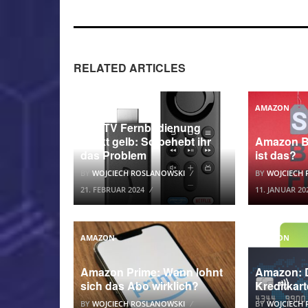
RELATED ARTICLES
AMAZON
AMAZON
Fire TV Fernbedienung
blinkt gelb: So behebt ihr
Amazon Bl
das Problem
ist das?
BY
WOJCIECH ROSLANOWSKI
BY
WOJCIECH
21. FEBRUAR 2024
11. JANUAR 20
AMAZON
AMAZON
Amazon Prime: Wann lohnt
Amazon: D
sich das Abo wirklich?
Kreditkar
BY
WOJCIECH ROSLANOWSKI
BY
WOJCIECH