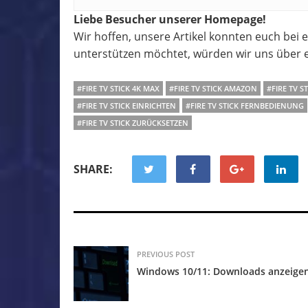
Liebe Besucher unserer Homepage!
Wir hoffen, unsere Artikel konnten euch bei
unterstützen möchtet, würden wir uns über e
#FIRE TV STICK 4K MAX
#FIRE TV STICK AMAZON
#FIRE TV S
#FIRE TV STICK EINRICHTEN
#FIRE TV STICK FERNBEDIENUNG
#FIRE TV STICK ZURÜCKSETZEN
SHARE:
PREVIOUS POST
Windows 10/11: Downloads anzeige