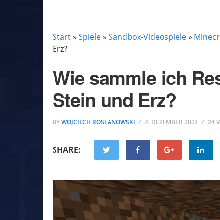
MINECRAFT
Start
»
Spiele
»
Sandbox-Videospiele
»
Minecr
Erz?
Wie sammle ich Res
Stein und Erz?
BY
WOJCIECH ROSLANOWSKI
4. DEZEMBER 2023
24 
SHARE: