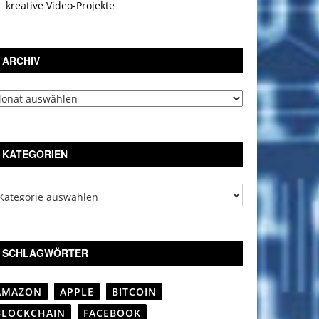
kreative Video-Projekte
ARCHIV
chiv
KATEGORIEN
tegorien
SCHLAGWÖRTER
AMAZON
APPLE
BITCOIN
BLOCKCHAIN
FACEBOOK