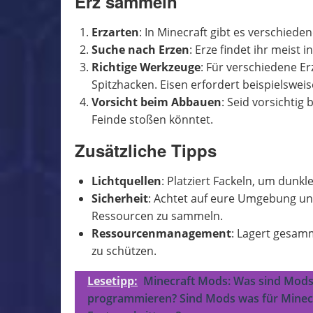
Erz sammeln
Erzarten
: In Minecraft gibt es verschiede
Suche nach Erzen
: Erze findet ihr meist 
Richtige Werkzeuge
: Für verschiedene Er
Spitzhacken. Eisen erfordert beispielsweis
Vorsicht beim Abbauen
: Seid vorsichtig
Feinde stoßen könntet.
Zusätzliche Tipps
Lichtquellen
: Platziert Fackeln, um dunkl
Sicherheit
: Achtet auf eure Umgebung und
Ressourcen zu sammeln.
Ressourcenmanagement
: Lagert gesamm
zu schützen.
Lesetipp:
Minecraft Mods: Was sind Mod
programmieren? Sind Mods was für Minecr