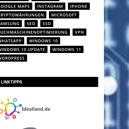
GOOGLE MAPS
INSTAGRAM
IPHONE
KRYPTOWÄHRUNGEN
MICROSOFT
SAMSUNG
SEO
SSD
SUCHMASCHINENOPTIMIERUNG
VPN
WHATSAPP
WINDOWS 10
WINDOWS 10 UPDATE
WINDOWS 11
WORDPRESS
LINKTIPPS