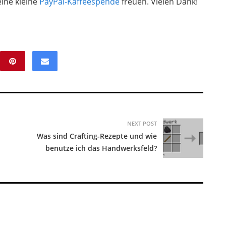
ine kleine
PayPal-Kaffeespende
freuen. Vielen Dank!
NEXT POST
Was sind Crafting-Rezepte und wie
benutze ich das Handwerksfeld?
 Mods: Was sind