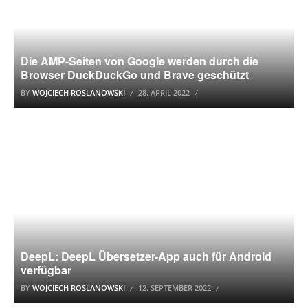
Die AMP-Seiten von Google werden durch die
Browser DuckDuckGo und Brave geschützt
BY
WOJCIECH ROSLANOWSKI
28. APRIL 2022
ANDROID
DeepL: DeepL Übersetzer-App auch für Android
verfügbar
BY
WOJCIECH ROSLANOWSKI
12. SEPTEMBER 2022