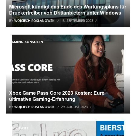
Microsoft kündigt das Ende des Wartungsplans für
Druckertreiber von Drittanbietern unter Windows
BY
WOJCIECH ROSLANOWSKI
13. SEPTEMBER 2023
GAMING-KONSOLEN
Xbox Game Pass Core 2023 Kosten: Eure
ultimative Gaming-Erfahrung
BY
WOJCIECH ROSLANOWSKI
29. AUGUST 2023
MICROSOFT