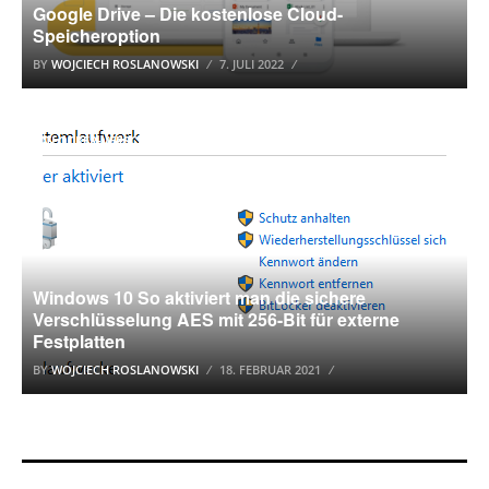
Google Drive – Die kostenlose Cloud-
Speicheroption
BY
WOJCIECH ROSLANOWSKI
7. JULI 2022
BITLOCKER-VERSCHLÜSSELUNG
Windows 10 So aktiviert man die sichere
Verschlüsselung AES mit 256-Bit für externe
Festplatten
BY
WOJCIECH ROSLANOWSKI
18. FEBRUAR 2021