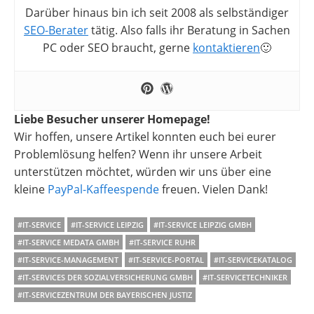
Darüber hinaus bin ich seit 2008 als selbständiger
SEO-Berater
tätig. Also falls ihr Beratung in Sachen
PC oder SEO braucht, gerne
kontaktieren
🙂
Liebe Besucher unserer Homepage!
Wir hoffen, unsere Artikel konnten euch bei eurer
Problemlösung helfen? Wenn ihr unsere Arbeit
unterstützen möchtet, würden wir uns über eine
kleine
PayPal-Kaffeespende
freuen. Vielen Dank!
#IT-SERVICE
#IT-SERVICE LEIPZIG
#IT-SERVICE LEIPZIG GMBH
#IT-SERVICE MEDATA GMBH
#IT-SERVICE RUHR
#IT-SERVICE-MANAGEMENT
#IT-SERVICE-PORTAL
#IT-SERVICEKATALOG
#IT-SERVICES DER SOZIALVERSICHERUNG GMBH
#IT-SERVICETECHNIKER
#IT-SERVICEZENTRUM DER BAYERISCHEN JUSTIZ