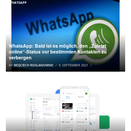
WHATSAPP
WhatsApp: Bald ist es möglich, den „Zuletzt
online“-Status vor bestimmten Kontakten zu
verbergen
BY
WOJCIECH ROSLANOWSKI
9. SEPTEMBER 2021
GOOGLE DRIVE