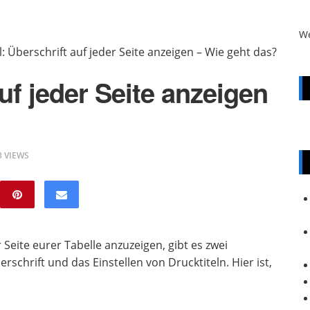
W
l: Überschrift auf jeder Seite anzeigen – Wie geht das?
uf jeder Seite anzeigen
3 VIEWS
 Seite eurer Tabelle anzuzeigen, gibt es zwei
chrift und das Einstellen von Drucktiteln. Hier ist,