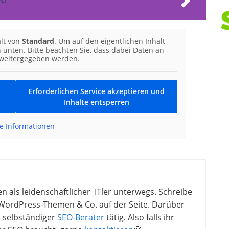
alt von
Standard
. Um auf den eigentlichen Inhalt
n unten. Bitte beachten Sie, dass dabei Daten an
 weitergegeben werden.
Erforderlichen Service akzeptieren und
Inhalte entsperren
e Informationen
en als leidenschaftlicher ITler unterwegs. Schreibe
ordPress-Themen & Co. auf der Seite. Darüber
ls selbständiger
SEO-Berater
tätig. Also falls ihr