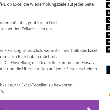
en, ob Excel die Wiederholungszeile auf jeder Seite
olen möchtet, gebt ihr im Feld
prechenden Zelladressen ein.
Die Fixierung ist nützlich, wenn ihr innerhalb des Excel-
 immer im Blick haben möchtet.
e
: Die Einstellung der Drucktitel kommt zum Einsatz,
t und die Überschriften auf jeder Seite erscheinen
hkeit eurer Excel-Tabellen zu bewahren,
n.
t?