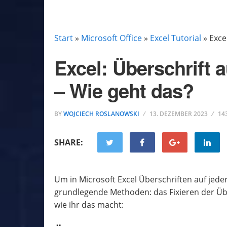
EXCEL TUTORIAL
Start
»
Microsoft Office
»
Excel Tutorial
»
Exce
Excel: Überschrift a
– Wie geht das?
BY
WOJCIECH ROSLANOWSKI
13. DEZEMBER 2023
14
SHARE:
Um in Microsoft Excel Überschriften auf jeder
grundlegende Methoden: das Fixieren der Übers
wie ihr das macht: