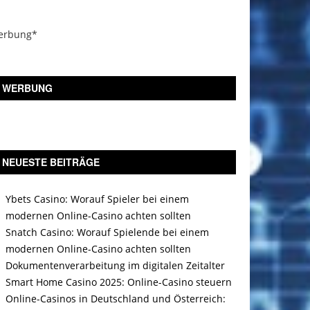
erbung*
WERBUNG
NEUESTE BEITRÄGE
Ybets Casino: Worauf Spieler bei einem
modernen Online-Casino achten sollten
Snatch Casino: Worauf Spielende bei einem
modernen Online-Casino achten sollten
Dokumentenverarbeitung im digitalen Zeitalter
Smart Home Casino 2025: Online-Casino steuern
Online-Casinos in Deutschland und Österreich: