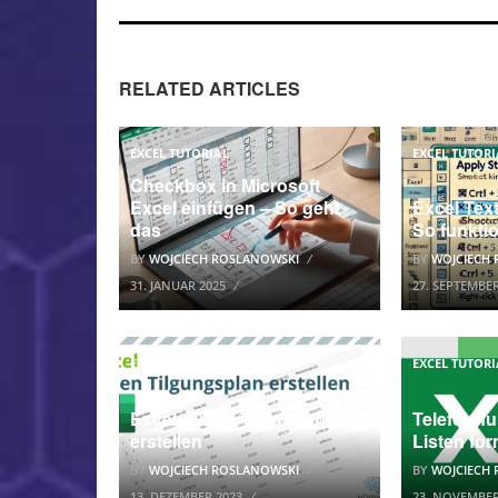
RELATED ARTICLES
EXCEL TUTORIAL
EXCEL TUTORI
Checkbox in Microsoft
Excel einfügen – So geht
Excel Tex
das
So funktio
BY
WOJCIECH ROSLANOWSKI
BY
WOJCIECH
31. JANUAR 2025
27. SEPTEMBER
EXCEL TUTORIAL
EXCEL TUTORI
Excel: Einen Tilgungsplan
Telefonnu
erstellen
Listen for
BY
WOJCIECH ROSLANOWSKI
BY
WOJCIECH
13. DEZEMBER 2023
23. NOVEMBER