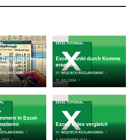
AL
EXCEL TUTORIAL
t Durchstreichen –
Excel: Punkt durch Komma
niert es
ersetzen
 ROSLANOWSKI
BY
WOJCIECH ROSLANOWSKI
 2024
11. JULI 2024
AL
EXCEL TUTORIAL
mmern in Excel-
matieren
Excel: index vergleich
 ROSLANOWSKI
BY
WOJCIECH ROSLANOWSKI
 2023
7. NOVEMBER 2023