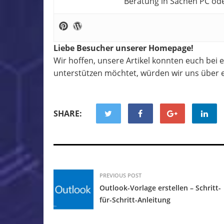
Beratung in Sachen PC od
Liebe Besucher unserer Homepage!
Wir hoffen, unsere Artikel konnten euch bei
unterstützen möchtet, würden wir uns über e
SHARE:
PREVIOUS POST
Outlook-Vorlage erstellen – Schritt-
für-Schritt-Anleitung