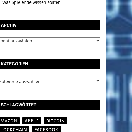
Was Spielende wissen sollten
ARCHIV
chiv
KATEGORIEN
tegorien
SCHLAGWÖRTER
AMAZON
APPLE
BITCOIN
BLOCKCHAIN
FACEBOOK