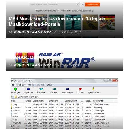
MP3 Musik kostenlos downloaden: 15 legale
Musikdownload-Portale
BY
WOJCIECH ROSLANOWSKI
1. MÄRZ 2024
DOWNLOAD
WinRAR: Download
BY
WOJCIECH ROSLANOWSKI
7. NOVEMBER 2023
DOWNLOAD