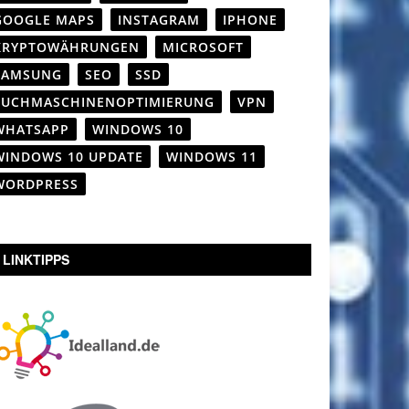
GOOGLE MAPS
INSTAGRAM
IPHONE
KRYPTOWÄHRUNGEN
MICROSOFT
SAMSUNG
SEO
SSD
SUCHMASCHINENOPTIMIERUNG
VPN
WHATSAPP
WINDOWS 10
WINDOWS 10 UPDATE
WINDOWS 11
WORDPRESS
LINKTIPPS