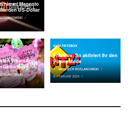
ernimmt Magento
illiarden US-Dollar
 ROSLANOWSKI
APP
AVM FRITZBOX
FritzBox: So aktiviert ihr den
nsten WhatsApp-
Power-Mode
m Geburtstag
BY
WOJCIECH ROSLANOWSKI
 ROSLANOWSKI
6. FEBRUAR 2024