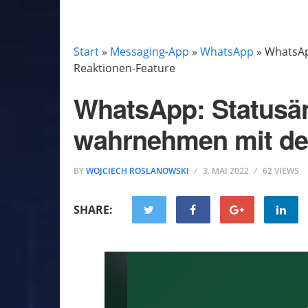
MESSAGING-APP
WHATSAPP
Start
»
Messaging-App
»
WhatsApp
»
WhatsAp
Reaktionen-Feature
WhatsApp: Statusä
wahrnehmen mit de
BY
WOJCIECH ROSLANOWSKI
3. MAI 2022
62 VIEWS
SHARE: