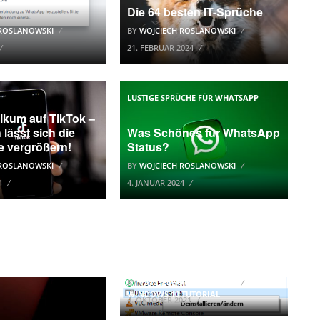
Die 64 besten IT-Sprüche
 ROSLANOWSKI
BY
WOJCIECH ROSLANOWSKI
21. FEBRUAR 2024
LUSTIGE SPRÜCHE FÜR WHATSAPP
ikum auf TikTok –
 lässt sich die
Was Schönes für WhatsApp
e vergrößern!
Status?
 ROSLANOWSKI
BY
WOJCIECH ROSLANOWSKI
4
4. JANUAR 2024
Windows 10 App
deinstallieren
BY
WOJCIECH ROSLANOWSKI
WINDOWS 10 TUTORIAL
4. OKTOBER 2021