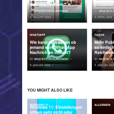
man das Problem?
Probleme
BY
WOJCIECH ROSLANOWSKI
BY
WOJCIECH
6. AUGUST 2024
3. APRIL 2024
WHATSAPP
TIKTOK
Wie kann man sehen ob
Mehr Publ
jemand eure WhatsApp
so einfach
Nachrichten mitliest?
Reichweit
BY
WOJCIECH ROSLANOWSKI
BY
WOJCIECH
9. JANUAR 2024
9. JANUAR 202
YOU MIGHT ALSO LIKE
WINDOWS 11
ALLGEMEIN
Windows 11: Einstellungen
öffnen geht nicht oder