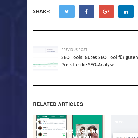
SHARE:
PREVIOUS POST
SEO Tools: Gutes SEO Tool für guten
Preis für die SEO-Analyse
RELATED ARTICLES
WHATSAPP
NEWS
WhatsApp zeigt „Aktuelles“
statt „Status“ – Wie löst
WhatsApp