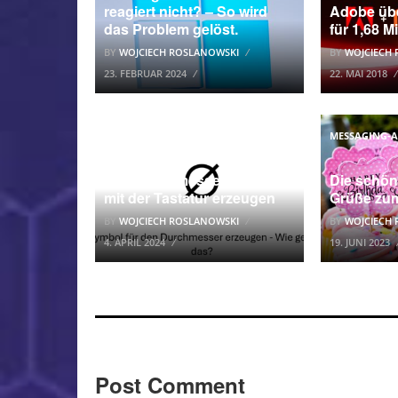
reagiert nicht? – So wird
Adobe üb
das Problem gelöst.
für 1,68 M
BY
WOJCIECH ROSLANOWSKI
BY
WOJCIECH
23. FEBRUAR 2024
22. MAI 2018
SONDERZEICHEN
MESSAGING-
Das Durchmesser-Zeichen
Die schö
mit der Tastatur erzeugen
Grüße zu
BY
WOJCIECH ROSLANOWSKI
BY
WOJCIECH
4. APRIL 2024
19. JUNI 2023
Post Comment