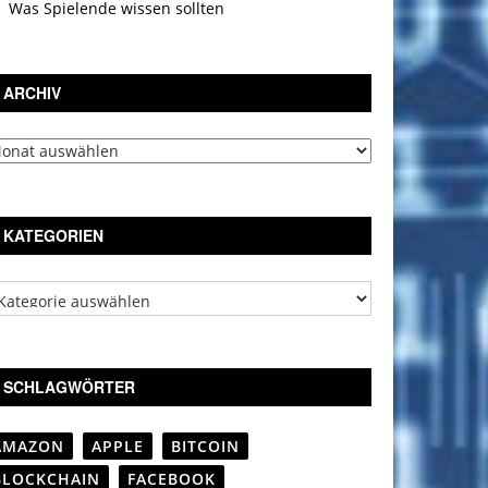
Was Spielende wissen sollten
ARCHIV
chiv
KATEGORIEN
tegorien
SCHLAGWÖRTER
AMAZON
APPLE
BITCOIN
BLOCKCHAIN
FACEBOOK