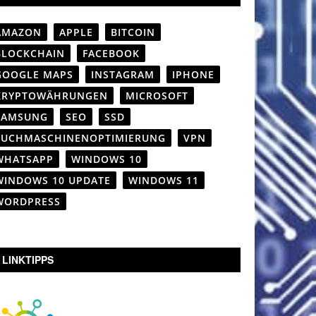
AMAZON
APPLE
BITCOIN
BLOCKCHAIN
FACEBOOK
GOOGLE MAPS
INSTAGRAM
IPHONE
KRYPTOWÄHRUNGEN
MICROSOFT
SAMSUNG
SEO
SSD
SUCHMASCHINENOPTIMIERUNG
VPN
WHATSAPP
WINDOWS 10
WINDOWS 10 UPDATE
WINDOWS 11
WORDPRESS
LINKTIPPS