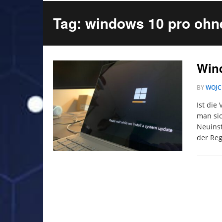
Tag: windows 10 pro ohne 
Wind
BY
WOJC
Ist die
man sic
Neuinst
der Reg